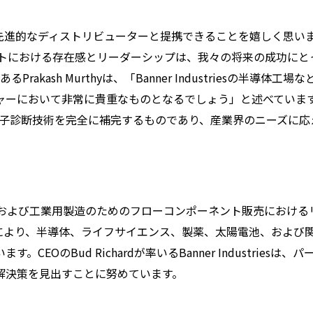
ような先見性と先進的なディストリビューターと提携できることを嬉しく思い
たセグメントにおける存在感とリーダーシップは、我々の将来の成功にと
akash Murthyは、「Banner Industriesの半導体工場な
ャーにおいて非常に貴重なものとなるでしょう」と述べていま
onarp の分子診断技術を完全に補完するものであり、産業界のニーズに
。
り、高純度および工業用製造のためのフローコンポーネント販売における
により、半導体、ライフサイエンス、製薬、太陽電池、および
のBud Richardが率いるBanner Industriesは、パ
解決策を見出すことに努めています。