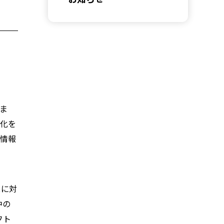
しま
ル化を
な情報
スに対
中の
フト