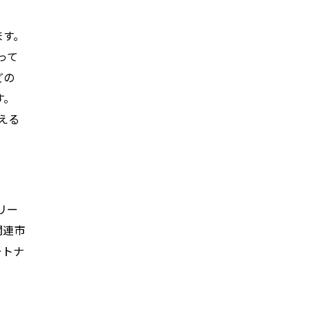
ます。
って
どの
す。
応える
リー
関連市
ートナ