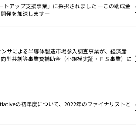
タートアップ支援事業」に採択されました —この助成金
品開発を加速します—
センサによる半導体製造市場参入調査事業が、経済産
志向型共創等事業費補助金（小規模実証・ＦＳ事業）に
bility Initiativeの初年度について、2022年のファイナリストと