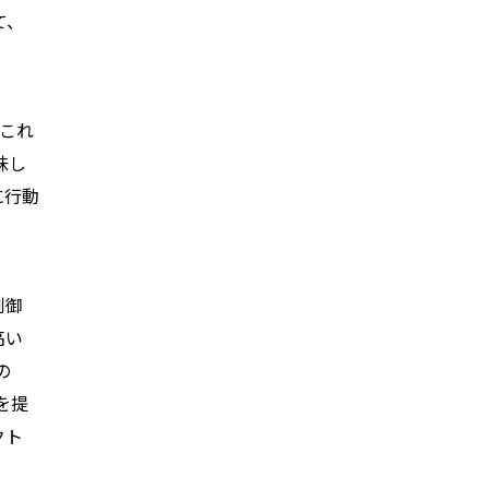
て、
。
。これ
味し
に行動
制御
高い
の
を提
クト