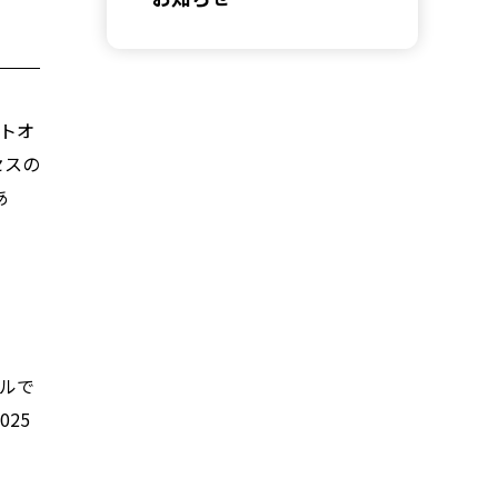
ートオ
セスの
あ
マルで
25