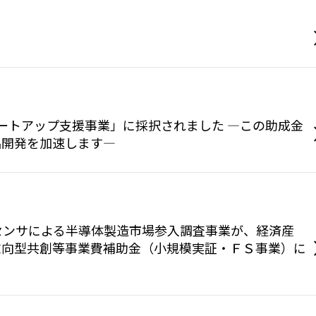
タートアップ支援事業」に採択されました —この助成金
品開発を加速します—
センサによる半導体製造市場参入調査事業が、経済産
志向型共創等事業費補助金（小規模実証・ＦＳ事業）に